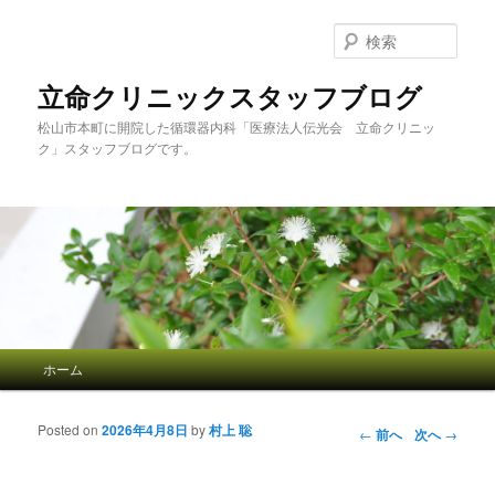
検
索
立命クリニックスタッフブログ
松山市本町に開院した循環器内科「医療法人伝光会 立命クリニッ
ク」スタッフブログです。
メインメニュー
ホーム
メインコンテンツへ移動
サブコンテンツへ移動
Posted on
2026年4月8日
by
村上 聡
投稿ナビゲーション
←
前へ
次へ
→