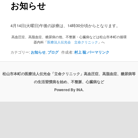
お知らせ
4月14日(火曜日)午後の診療は、14時30分頃からとなります。
高血圧症、高脂血症、糖尿病の他、不整脈・心臓病などは松山市本町の循環
器内科「
医療法人伝光会 立命クリニック
」へ
カテゴリー:
お知らせ
,
ブログ
作成者:
村上 聡
パーマリンク
松山市本町の医療法人伝光会「立命クリニック」高血圧症、高脂血症、糖尿病等
の生活習慣病を始め、不整脈、心臓病など
Powered By INA.