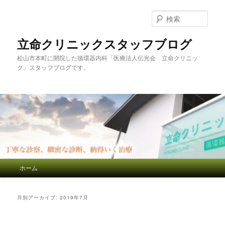
検
索
立命クリニックスタッフブログ
松山市本町に開院した循環器内科「医療法人伝光会 立命クリニッ
ク」スタッフブログです。
メインメニュー
ホーム
メインコンテンツへ移動
サブコンテンツへ移動
月別アーカイブ:
2019年7月