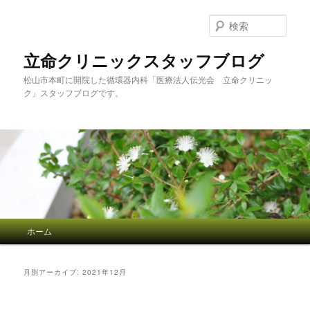
検
索
立命クリニックスタッフブログ
松山市本町に開院した循環器内科「医療法人伝光会 立命クリニッ
ク」スタッフブログです。
メインメニュー
ホーム
メインコンテンツへ移動
サブコンテンツへ移動
月別アーカイブ:
2021年12月