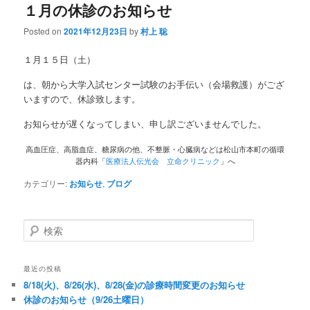
１月の休診のお知らせ
Posted on
2021年12月23日
by
村上 聡
１月１５日（土）
は、朝から大学入試センター試験のお手伝い（会場救護）がござ
いますので、休診致します。
お知らせが遅くなってしまい、申し訳ございませんでした。
高血圧症、高脂血症、糖尿病の他、不整脈・心臓病などは松山市本町の循環
器内科「
医療法人伝光会 立命クリニック
」へ
カテゴリー:
お知らせ
,
ブログ
検索
最近の投稿
8/18(火)、8/26(水)、8/28(金)の診療時間変更のお知らせ
休診のお知らせ（9/26土曜日）