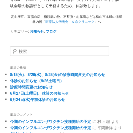
験会場の救護班として出務するため、休診致します。
高血圧症、高脂血症、糖尿病の他、不整脈・心臓病などは松山市本町の循環
器内科「
医療法人伝光会 立命クリニック
」へ
カテゴリー:
お知らせ
,
ブログ
検索
最近の投稿
8/18(火)、8/26(水)、8/28(金)の診療時間変更のお知らせ
休診のお知らせ（9/26土曜日）
診療時間変更のお知らせ
6月27日(土曜日)、休診のお知らせ
6月24日(水)午前休診のお知らせ
最近のコメント
今期のインフルエンザワクチン接種開始の予定
に
村上 聡
より
今期のインフルエンザワクチン接種開始の予定
に
平間勝洋
より