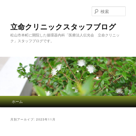
検
索
立命クリニックスタッフブログ
松山市本町に開院した循環器内科「医療法人伝光会 立命クリニッ
ク」スタッフブログです。
メインメニュー
ホーム
メインコンテンツへ移動
サブコンテンツへ移動
月別アーカイブ:
2023年11月