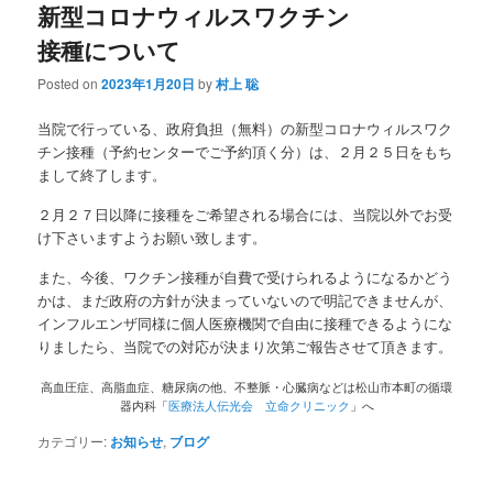
新型コロナウィルスワクチン
接種について
Posted on
2023年1月20日
by
村上 聡
当院で行っている、政府負担（無料）の新型コロナウィルスワク
チン接種（予約センターでご予約頂く分）は、２月２５日をもち
まして終了します。
２月２７日以降に接種をご希望される場合には、当院以外でお受
け下さいますようお願い致します。
また、今後、ワクチン接種が自費で受けられるようになるかどう
かは、まだ政府の方針が決まっていないので明記できませんが、
インフルエンザ同様に個人医療機関で自由に接種できるようにな
りましたら、当院での対応が決まり次第ご報告させて頂きます。
高血圧症、高脂血症、糖尿病の他、不整脈・心臓病などは松山市本町の循環
器内科「
医療法人伝光会 立命クリニック
」へ
カテゴリー:
お知らせ
,
ブログ