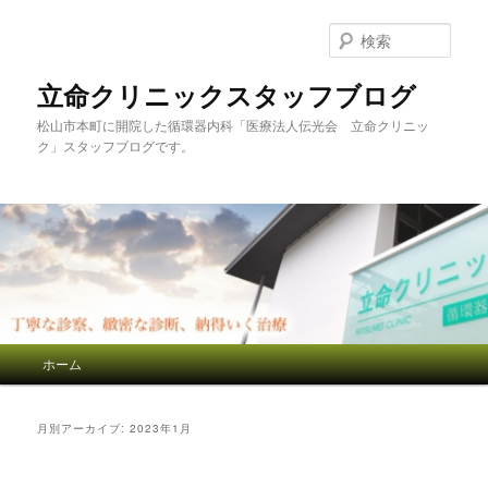
検
索
立命クリニックスタッフブログ
松山市本町に開院した循環器内科「医療法人伝光会 立命クリニッ
ク」スタッフブログです。
メインメニュー
ホーム
メインコンテンツへ移動
サブコンテンツへ移動
月別アーカイブ:
2023年1月