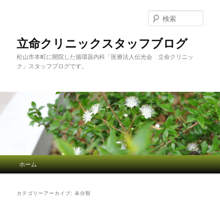
検
索
立命クリニックスタッフブログ
松山市本町に開院した循環器内科「医療法人伝光会 立命クリニッ
ク」スタッフブログです。
メインメニュー
ホーム
メインコンテンツへ移動
サブコンテンツへ移動
カテゴリーアーカイブ:
未分類