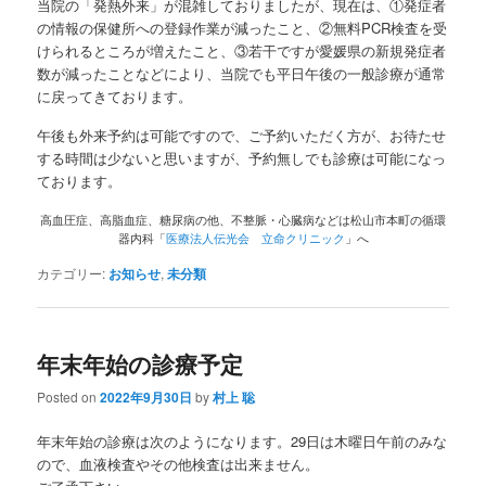
当院の「発熱外来」が混雑しておりましたが、現在は、①発症者
の情報の保健所への登録作業が減ったこと、②無料PCR検査を受
けられるところが増えたこと、③若干ですが愛媛県の新規発症者
数が減ったことなどにより、当院でも平日午後の一般診療が通常
に戻ってきております。
午後も外来予約は可能ですので、ご予約いただく方が、お待たせ
する時間は少ないと思いますが、予約無しでも診療は可能になっ
ております。
高血圧症、高脂血症、糖尿病の他、不整脈・心臓病などは松山市本町の循環
器内科「
医療法人伝光会 立命クリニック
」へ
カテゴリー:
お知らせ
,
未分類
年末年始の診療予定
Posted on
2022年9月30日
by
村上 聡
年末年始の診療は次のようになります。29日は木曜日午前のみな
ので、血液検査やその他検査は出来ません。