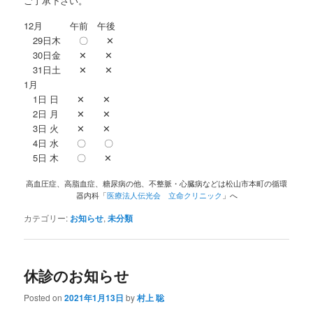
ご了承下さい。
12月 午前 午後
29日木 〇 ✕
30日金 ✕ ✕
31日土 ✕ ✕
1月
1日 日 ✕ ✕
2日 月 ✕ ✕
3日 火 ✕ ✕
4日 水 〇 〇
5日 木 〇 ✕
高血圧症、高脂血症、糖尿病の他、不整脈・心臓病などは松山市本町の循環
器内科「
医療法人伝光会 立命クリニック
」へ
カテゴリー:
お知らせ
,
未分類
休診のお知らせ
Posted on
2021年1月13日
by
村上 聡