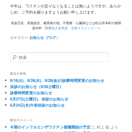
今年は、ワクチンが足りなくなることは無いようですが、あらか
じめ、ご予約を賜りますようお願い申し上げます。
高血圧症、高脂血症、糖尿病の他、不整脈・心臓病などは松山市本町の循環
器内科「
医療法人伝光会 立命クリニック
」へ
カテゴリー:
お知らせ
,
ブログ
|
検索
最近の投稿
8/18(火)、8/26(水)、8/28(金)の診療時間変更のお知らせ
休診のお知らせ（9/26土曜日）
診療時間変更のお知らせ
6月27日(土曜日)、休診のお知らせ
6月24日(水)午前休診のお知らせ
最近のコメント
今期のインフルエンザワクチン接種開始の予定
に
村上 聡
より