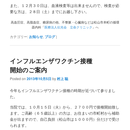
また、１２月３０日は、血液検査等は出来ませんので、検査が必
要な方は、２８日（土）までにお越し下さい。
高血圧症、高脂血症、糖尿病の他、不整脈・心臓病などは松山市本町の循環
器内科「
医療法人伝光会 立命クリニック
」へ
カテゴリー:
お知らせ
,
ブログ
|
インフルエンザワクチン接種
開始のご案内
Posted on
2013年10月5日
by
村上 聡
今年もインフルエンザワクチン接種の時期が近づいて参りまし
た。
当院では、１０月１５日（火）から、２７００円で接種開始致し
ます。ご高齢（６５歳以上）の方は、お住まいの市町村から補助
金が出ますので、自己負担（松山市は１０００円）分だけで受け
られます。