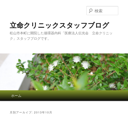
検
索
立命クリニックスタッフブログ
松山市本町に開院した循環器内科「医療法人伝光会 立命クリニッ
ク」スタッフブログです。
メインメニュー
ホーム
メインコンテンツへ移動
サブコンテンツへ移動
月別アーカイブ:
2013年10月