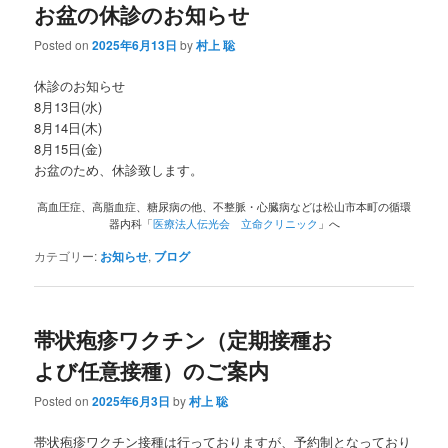
お盆の休診のお知らせ
Posted on
2025年6月13日
by
村上 聡
休診のお知らせ
8月13日(水)
8月14日(木)
8月15日(金)
お盆のため、休診致します。
高血圧症、高脂血症、糖尿病の他、不整脈・心臓病などは松山市本町の循環
器内科「
医療法人伝光会 立命クリニック
」へ
カテゴリー:
お知らせ
,
ブログ
帯状疱疹ワクチン（定期接種お
よび任意接種）のご案内
Posted on
2025年6月3日
by
村上 聡
帯状疱疹ワクチン接種は行っておりますが、予約制となっており