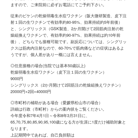
ますので、ご来院前に必ずお電話にてご予約下さい。
従来のビケンの乾燥弱毒生水痘ワクチン（阪大微研製造、皮下注
射１回の生ワクチンで有効率約80-95%、効果持続約5年前後）
と、シングリックス（GSK製造、2か月開けて2回筋肉注射の乾
燥組換えワクチンで、有効率約90-97%、効果持続は約10年前
後）、どちらでも接種可能です。副反応については、シングリッ
クスは筋肉内注射なので、60-70%で筋肉痛などの症状はあるよ
うですが、個人差があり一概には言えません。
◎任意接種の場合(当院では基本50歳以上)
乾燥弱毒生水痘ワクチン（皮下注１回の生ワクチン）
9000円
シングリックス（2か月開けて2回筋注の乾燥組換えワクチン）
20000円×2回=40000円
◎市町村の補助がある場合（愛媛県松山市の場合）
詳細は行政（市町村）からの案内状をご覧ください。
今年度令和7年4月1日～令和8年3月31日に、
65,70,75,80,85,90,95,100歳になる方が生涯に1度だけ補助対象と
なります。
上記期間中であれば、自己負担額は