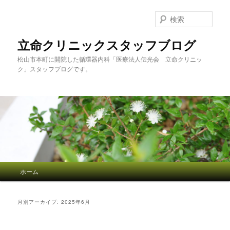
検
索
立命クリニックスタッフブログ
松山市本町に開院した循環器内科「医療法人伝光会 立命クリニッ
ク」スタッフブログです。
メインメニュー
ホーム
メインコンテンツへ移動
サブコンテンツへ移動
月別アーカイブ:
2025年6月