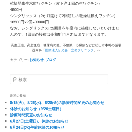
乾燥弱毒生水痘ワクチン（皮下注１回の生ワクチン）
4500円
シングリックス（2か月開けて2回筋注の乾燥組換えワクチン）
16500円×2回=33000円
なお、シングリックスは2回目を年度内に接種しないといけませ
んので、1回目の接種は令和8年1月31日までとなります。
高血圧症、高脂血症、糖尿病の他、不整脈・心臓病などは松山市本町の循環
器内科「
医療法人伝光会 立命クリニック
」へ
カテゴリー:
お知らせ
,
ブログ
検索
最近の投稿
8/18(火)、8/26(水)、8/28(金)の診療時間変更のお知らせ
休診のお知らせ（9/26土曜日）
診療時間変更のお知らせ
6月27日(土曜日)、休診のお知らせ
6月24日(水)午前休診のお知らせ