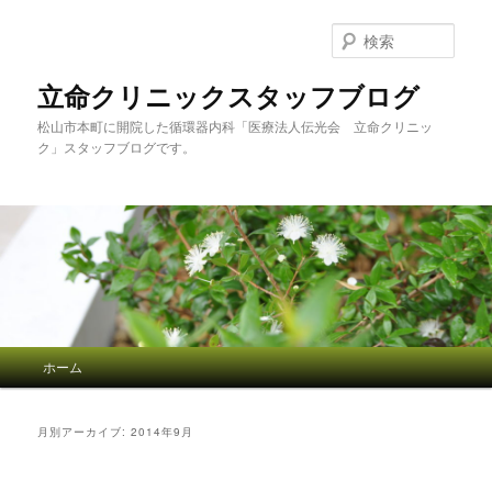
検
索
立命クリニックスタッフブログ
松山市本町に開院した循環器内科「医療法人伝光会 立命クリニッ
ク」スタッフブログです。
メインメニュー
ホーム
メインコンテンツへ移動
サブコンテンツへ移動
月別アーカイブ:
2014年9月