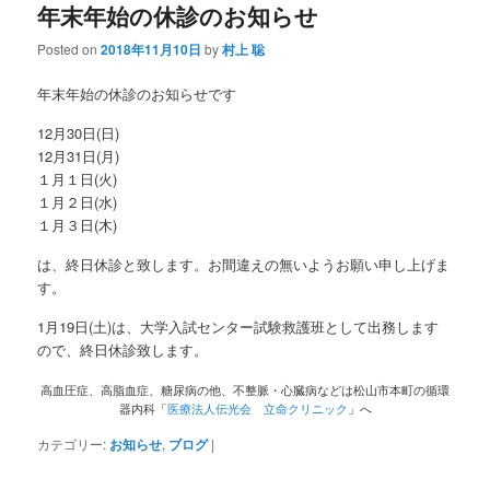
年末年始の休診のお知らせ
Posted on
2018年11月10日
by
村上 聡
年末年始の休診のお知らせです
12月30日(日)
12月31日(月)
１月１日(火)
１月２日(水)
１月３日(木)
は、終日休診と致します。お間違えの無いようお願い申し上げま
す。
1月19日(土)は、大学入試センター試験救護班として出務します
ので、終日休診致します。
高血圧症、高脂血症、糖尿病の他、不整脈・心臓病などは松山市本町の循環
器内科「
医療法人伝光会 立命クリニック
」へ
カテゴリー:
お知らせ
,
ブログ
|