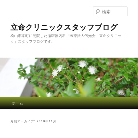
検
索
立命クリニックスタッフブログ
松山市本町に開院した循環器内科「医療法人伝光会 立命クリニッ
ク」スタッフブログです。
メインメニュー
ホーム
メインコンテンツへ移動
サブコンテンツへ移動
月別アーカイブ:
2018年11月