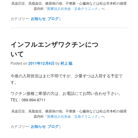
高血圧症、高脂血症、糖尿病の他、不整脈・心臓病などは松山市本町の循環
器内科「
医療法人伝光会 立命クリニック
」へ
カテゴリー:
お知らせ
,
ブログ
|
インフルエンザワクチンにつ
いて
Posted on
2011年12月6日
by
村上 聡
今後の入荷状況はまだ不明ですが、少量ずつは入荷する予定で
す。
ワクチン接種ご希望の方は、お電話にてお問い合わせ下さい。
TEL : 089-994-8711
高血圧症、高脂血症、糖尿病の他、不整脈・心臓病などは松山市本町の循環
器内科「
医療法人伝光会 立命クリニック
」へ
カテゴリー:
お知らせ
,
ブログ
|