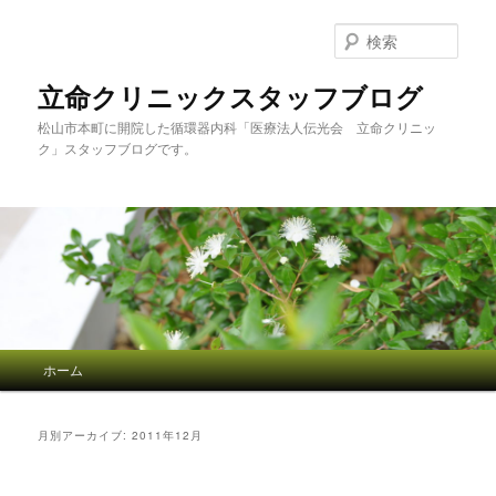
検
索
立命クリニックスタッフブログ
松山市本町に開院した循環器内科「医療法人伝光会 立命クリニッ
ク」スタッフブログです。
メインメニュー
ホーム
メインコンテンツへ移動
サブコンテンツへ移動
月別アーカイブ:
2011年12月