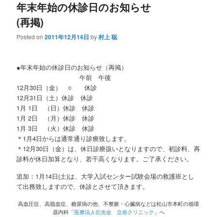
年末年始の休診日のお知らせ
(再掲)
Posted on
2011年12月14日
by
村上 聡
●年末年始の休診日のお知らせ（再掲）
午前 午後
12月30日（金） ○ 休診
12月31日（土）休診 休診
1月 1日 （日）休診 休診
1月 2日 （月）休診 休診
1月 3日 （火）休診 休診
＊1月4日からは通常通り診療致します。
＊12月30日（金）は、休日診療扱いとなりますので、初診料、再
診料が休日加算となり、若干高くなります。ご了承ください。
追加：1月14日(土)は、大学入試センター試験会場の救護班とし
て出務致しますので、休診とさせて頂きます。
高血圧症、高脂血症、糖尿病の他、不整脈・心臓病などは松山市本町の循環
器内科「
医療法人伝光会 立命クリニック
」へ