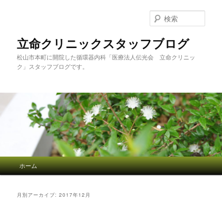
検
索
立命クリニックスタッフブログ
松山市本町に開院した循環器内科「医療法人伝光会 立命クリニッ
ク」スタッフブログです。
メインメニュー
ホーム
メインコンテンツへ移動
サブコンテンツへ移動
月別アーカイブ:
2017年12月