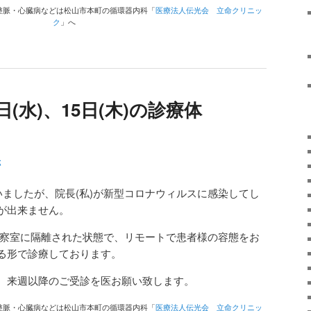
整脈・心臓病などは松山市本町の循環器内科「
医療法人伝光会 立命クリニッ
ク
」へ
4日(水)、15日(木)の診療体
聡
いましたが、院長(私)が新型コロナウィルスに感染してし
が出来ません。
が診察室に隔離された状態で、リモートで患者様の容態をお
る形で診療しております。
、来週以降のご受診を医お願い致します。
整脈・心臓病などは松山市本町の循環器内科「
医療法人伝光会 立命クリニッ