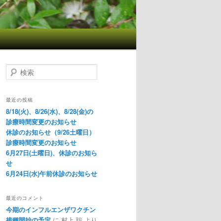
検索
最近の投稿
8/18(火)、8/26(水)、8/28(金)の
診療時間変更のお知らせ
休診のお知らせ（9/26土曜日）
診療時間変更のお知らせ
6月27日(土曜日)、休診のお知ら
せ
6月24日(水)午前休診のお知らせ
最近のコメント
今期のインフルエンザワクチン
接種開始の予定
に
村上 聡
より