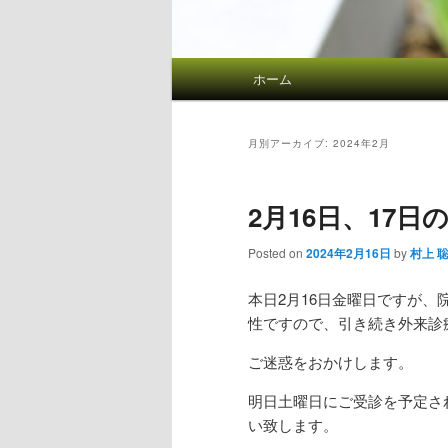
メインメニュー
ホーム
メインコンテンツへ移動
サブコンテンツへ移動
月別アーカイブ:
2024年2月
2月16日、17日
Posted on
2024年2月16日
by
村上 
本日2月16日金曜日ですが
性ですので、引き続き外来診
ご迷惑をおかけします。
明日土曜日にご受診を予定さ
い致します。