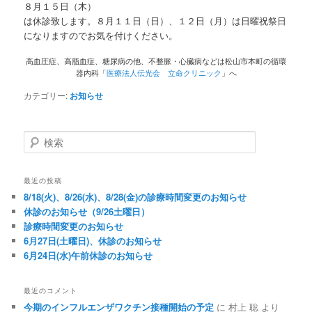
８月１５日（木）
は休診致します。８月１１日（日）、１２日（月）は日曜祝祭日
になりますのでお気を付けください。
高血圧症、高脂血症、糖尿病の他、不整脈・心臓病などは松山市本町の循環
器内科「
医療法人伝光会 立命クリニック
」へ
カテゴリー:
お知らせ
検索
最近の投稿
8/18(火)、8/26(水)、8/28(金)の診療時間変更のお知らせ
休診のお知らせ（9/26土曜日）
診療時間変更のお知らせ
6月27日(土曜日)、休診のお知らせ
6月24日(水)午前休診のお知らせ
最近のコメント
今期のインフルエンザワクチン接種開始の予定
に
村上 聡
より