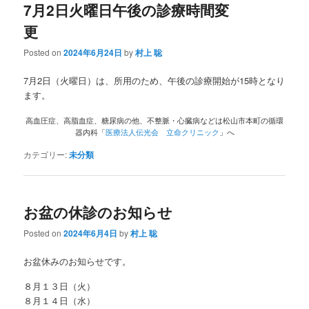
7月2日火曜日午後の診療時間変
更
Posted on
2024年6月24日
by
村上 聡
7月2日（火曜日）は、所用のため、午後の診療開始が15時となり
ます。
高血圧症、高脂血症、糖尿病の他、不整脈・心臓病などは松山市本町の循環
器内科「
医療法人伝光会 立命クリニック
」へ
カテゴリー:
未分類
お盆の休診のお知らせ
Posted on
2024年6月4日
by
村上 聡
お盆休みのお知らせです。
８月１３日（火）
８月１４日（水）