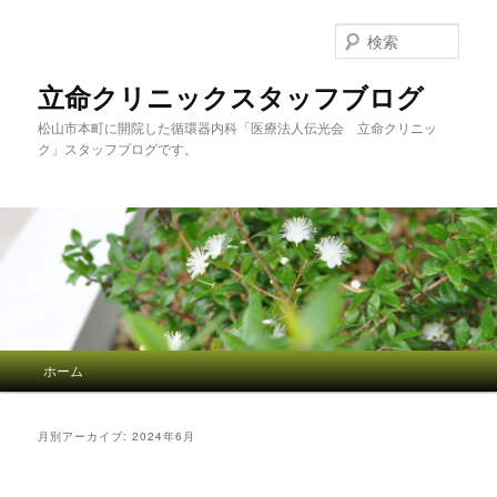
検
索
立命クリニックスタッフブログ
松山市本町に開院した循環器内科「医療法人伝光会 立命クリニッ
ク」スタッフブログです。
メインメニュー
ホーム
メインコンテンツへ移動
サブコンテンツへ移動
月別アーカイブ:
2024年6月